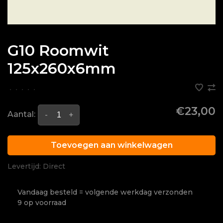
G10 Roomwit
125x260x6mm
•
•
•
•
•
€23,00
Aantal:
-
+
Toevoegen aan winkelwagen
Levertijd: Direct
Vandaag besteld = volgende werkdag verzonden
9 op voorraad