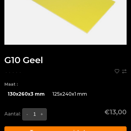
G10 Geel
•
•
•
•
•
Maat :
130x260x3 mm
125x240x1 mm
€13,00
Aantal:
-
+