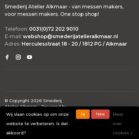
Smederij Atelier Alkmaar - van messen makers,
voor messen makers. One stop shop!
Telefoon:
0031(0)72 202 9010
E-mail:
webshop@smederijatelieralkmaar.nl
Adres:
Herculesstraat 18 - 20 / 1812 PG / Alkmaar
© Copyright 2026 Smederij
Atelier Alkmaar
- Powered by
Lightspeed
- Theme by
Ja
Nee
Wij slaan cookies op om onze
Meer
Huysmans.me
website te verbeteren. Is dat
over
-
Smederij Atelier Alkmaar
scores a
4.7
/
5
out of
40
akkoord?
cookies »
klantbeoordelingen at
Google