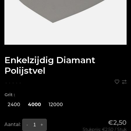
Enkelzijdig Diamant
Polijstvel
•
•
•
•
•
Grit :
2400
4000
12000
€2,50
Aantal:
-
+
Stukprijs: €2,50 / Stuk