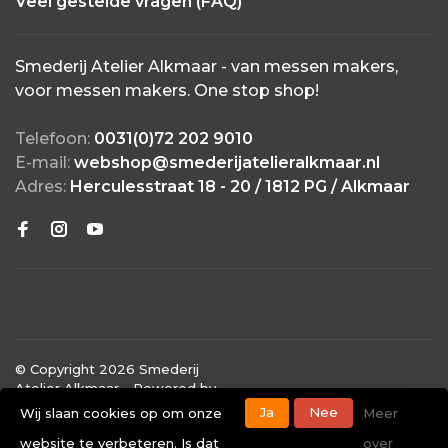
Veel gestelde vragen (FAQ)
Smederij Atelier Alkmaar - van messen makers,
voor messen makers. One stop shop!
Telefoon:
0031(0)72 202 9010
E-mail:
webshop@smederijatelieralkmaar.nl
Adres:
Herculesstraat 18 - 20 / 1812 PG / Alkmaar
© Copyright 2026 Smederij
Atelier Alkmaar
- Powered by
Lightspeed
- Theme by
Ja
Nee
Wij slaan cookies op om onze
Meer
Huysmans.me
website te verbeteren. Is dat
over
-
Smederij Atelier Alkmaar