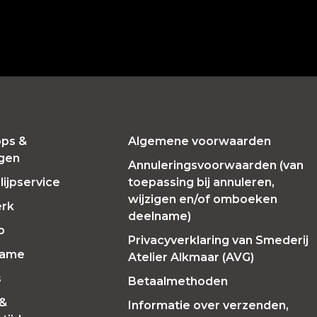
ps &
Algemene voorwaarden
ngen
Annuleringsvoorwaarden (van
ijpservice
toepassing bij annuleren,
wijzigen en/of omboeken
erk
deelname)
p
Privacyverklaring van Smederij
Fame
Atelier Alkmaar (AVG)
s
Betaalmethoden
 &
Informatie over verzenden,