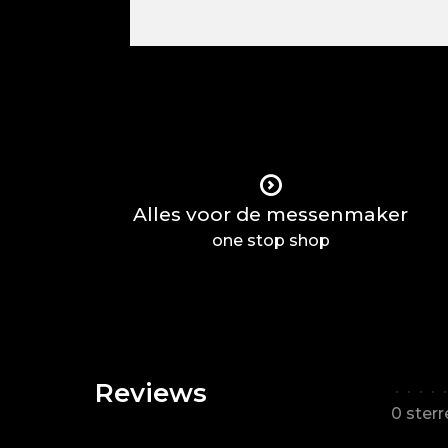
Alles voor de messenmaker
one stop shop
Reviews
•
•
•
•
•
0 ster