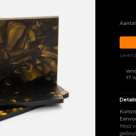
•
•
•
•
Aantal
Leverti
Vand
37 o
Detail
Kunsts
Eenvou
Mooi v
gebrui