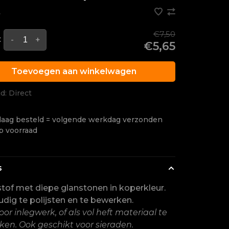
•
€7,50
:
-
+
€5,65
Toevoegen aan winkelwagen
jd: Direct
aag besteld = volgende werkdag verzonden
p voorraad
s
tof met diepe glanstonen in koperkleur.
dig te polijsten en te bewerken.
oor inlegwerk, of als vol heft materiaal te
ken. Ook geschikt voor sieraden.