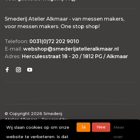
Smederij Atelier Alkmaar - van messen makers,
voor messen makers. One stop shop!
Telefoon:
0031(0)72 202 9010
E-mail:
webshop@smederijatelieralkmaar.nl
Adres:
Herculesstraat 18 - 20 / 1812 PG / Alkmaar
© Copyright 2026 Smederij
Atelier Alkmaar
- Powered by
Lightspeed
- Theme by
Ja
Nee
Wij slaan cookies op om onze
Meer
Huysmans.me
website te verbeteren. Is dat
over
-
Smederij Atelier Alkmaar