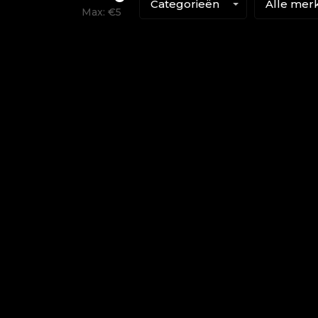
Categorieën
Alle mer
Max: €
5