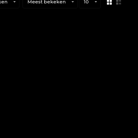
ken
Meest bekeken
10