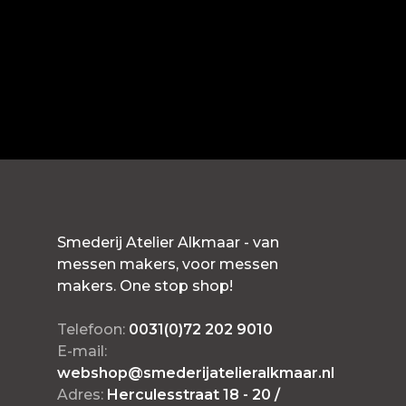
Smederij Atelier Alkmaar - van
messen makers, voor messen
makers. One stop shop!
Telefoon:
0031(0)72 202 9010
E-mail:
webshop@smederijatelieralkmaar.nl
Adres:
Herculesstraat 18 - 20 /