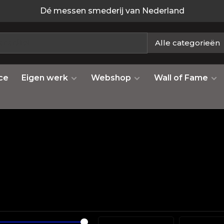
Dé messen smederij van Nederland
Alle categorieën
ce
Eigen werk
Webshop
Wall of Fame