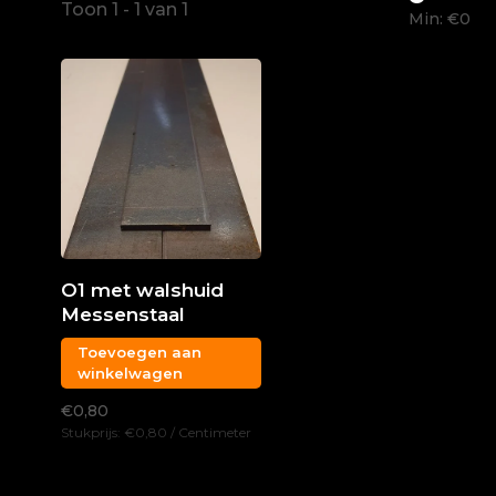
Toon 1 - 1 van 1
Min: €
0
O1 met walshuid
Messenstaal
Toevoegen aan
winkelwagen
€0,80
Stukprijs: €0,80 / Centimeter