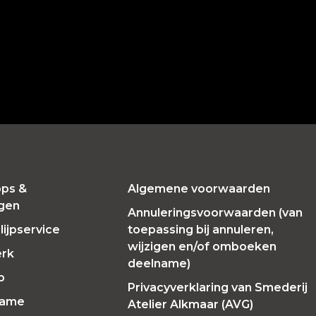
ps &
Algemene voorwaarden
ngen
Annuleringsvoorwaarden (van
ijpservice
toepassing bij annuleren,
wijzigen en/of omboeken
erk
deelname)
p
Privacyverklaring van Smederij
Fame
Atelier Alkmaar (AVG)