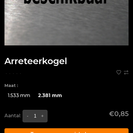
Arreteerkogel
•
•
•
•
•
Maat :
1.533 mm
2.381 mm
€0,85
Aantal:
-
+