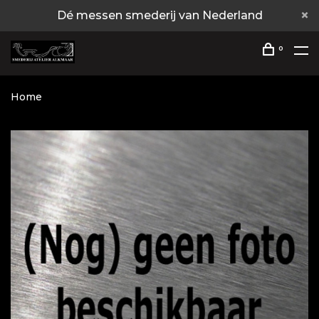
Dé messen smederij van Nederland
0
Home