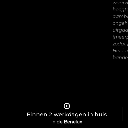
waarva
hoogte
aambee
ongeha
uitgaa
(meerp
zodat 
Het is
banden
Binnen 2 werkdagen in huis
in de Benelux