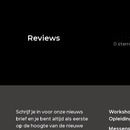
Reviews
•
•
•
•
•
0 ster
Schrijf je in voor onze nieuws
Worksho
brief en je bent altijd als eerste
Opleidi
op de hoogte van de nieuwe
Messensl