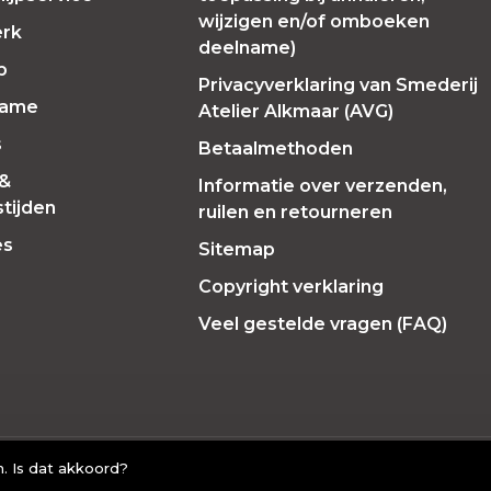
wijzigen en/of omboeken
erk
deelname)
p
Privacyverklaring van Smederij
Fame
Atelier Alkmaar (AVG)
s
Betaalmethoden
 &
Informatie over verzenden,
tijden
ruilen en retourneren
es
Sitemap
Copyright verklaring
Veel gestelde vragen (FAQ)
. Is dat akkoord?
Lightspeed
- Theme by