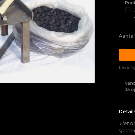
Punt
Aantal
Leverti
Vand
35 o
Detail
Het a
spoorra