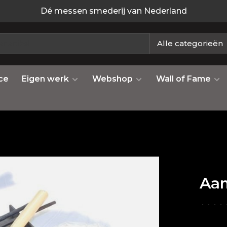
Dé messen smederij van Nederland
Alle categorieën
ce
Eigen werk
Webshop
Wall of Fame
Aam
•
•
•
•