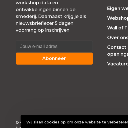
workshop data en
Eigen w
ontwikkelingen binnen de
smederij. Daarnaast krijg je als
Websho
nieuwsbrieflezer 5 dagen
Wall of 
voorrang op inschrijven!
Over on
Contact
openings
Abonneer
Vacatur
Wij slaan cookies op om onze website te verbeteren
© Copyright 2026 Smederij Atelier Alkmaar
- Powered by
Huysmans.me