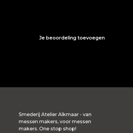
Je beoordeling toevoegen
Smederij Atelier Alkmaar - van
messen makers, voor messen
makers. One stop shop!