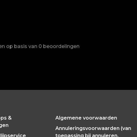
ren op basis van 0 beoordelingen
ps &
Algemene voorwaarden
ngen
Annuleringsvoorwaarden (van
ijpservice
toepassing bij annuleren,