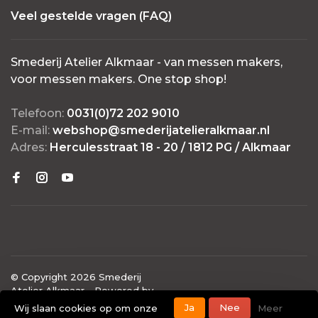
Veel gestelde vragen (FAQ)
Smederij Atelier Alkmaar - van messen makers,
voor messen makers. One stop shop!
Telefoon:
0031(0)72 202 9010
E-mail:
webshop@smederijatelieralkmaar.nl
Adres:
Herculesstraat 18 - 20 / 1812 PG / Alkmaar
© Copyright 2026 Smederij
Atelier Alkmaar
- Powered by
Lightspeed
- Theme by
Ja
Nee
Wij slaan cookies op om onze
Meer
Huysmans.me