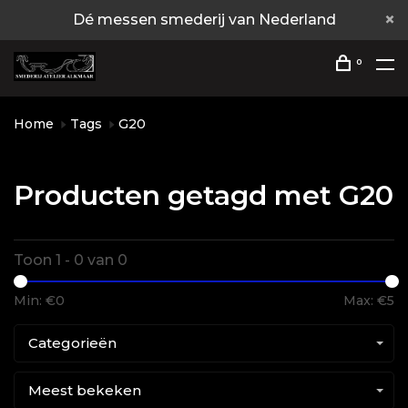
Dé messen smederij van Nederland
0
Home
Tags
G20
Producten getagd met G20
Toon 1 - 0 van 0
Min: €
0
Max: €
5
Categorieën
Meest bekeken